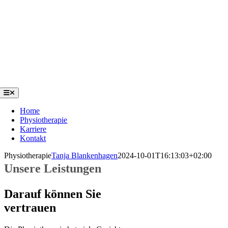
Zum
Inhalt
springen
Toggle
Navigation
Home
Physiotherapie
Karriere
Kontakt
Physiotherapie
Tanja Blankenhagen
2024-10-01T16:13:03+02:00
Unsere Leistungen
Darauf können Sie
vertrauen