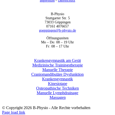
Impressum
–
Datenschutz
Kontakt
B-Physio
Stuttgarter Str. 5
73033 Göppingen
07161 4076657
goeppingen@b-physio.de
Öffnungszeiten
Mo – Do: 08 – 19 Uhr
Fr: 08 – 17 Uhr
Leistungen
Krankengymnastik am Gerät
Medizinische Trainingstherapie
Manuelle Therapie
Craniomandibuläre Dysfunktion
Krankengymnastik
Kinesiotape
Osteopathische Techniken
Manuelle Lymphdrainage
Massagen
© Copyright
2026 B-Physio - Alle Rechte vorbehalten
Facebook
Instagram
Page load link