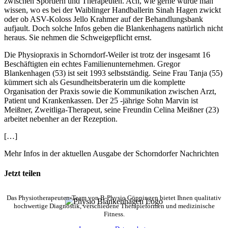
zwischen Sportlern und Therapeuten. Ach, wie gerne würde man
wissen, wo es bei der Waiblinger Handballerin Sinah Hagen zwickt
oder ob ASV-Koloss Jello Krahmer auf der Behandlungsbank
aufjault. Doch solche Infos geben die Blankenhagens natürlich nicht
heraus. Sie nehmen die Schweigepflicht ernst.
Die Physiopraxis in Schorndorf-Weiler ist trotz der insgesamt 16
Beschäftigten ein echtes Familienunternehmen. Gregor
Blankenhagen (53) ist seit 1993 selbstständig. Seine Frau Tanja (55)
kümmert sich als Gesundheitsberaterin um die komplette
Organisation der Praxis sowie die Kommunikation zwischen Arzt,
Patient und Krankenkassen. Der 25 -jährige Sohn Marvin ist
Meißner, Zweitliga-Therapeut, seine Freundin Celina Meißner (23)
arbeitet nebenher an der Rezeption.
[…]
Mehr Infos in der aktuellen Ausgabe der Schorndorfer Nachrichten
Jetzt teilen
Facebook
X
LinkedIn
WhatsApp
Tumblr
Pinterest
Vk
E-
Das Physiotherapeuten-Team von B-Physio Göppingen bietet Ihnen qualitativ
Mail
hochwertige Diagnostik, verschiedene Therapieformen und medizinische
Fitness.