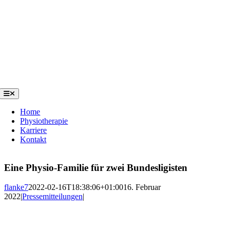
Zum
Inhalt
springen
Toggle
Navigation
Home
Physiotherapie
Karriere
Kontakt
Eine Physio-Familie für zwei Bundesligisten
flanke7
2022-02-16T18:38:06+01:00
16. Februar
2022
|
Pressemitteilungen
|
Zeige
grösseres